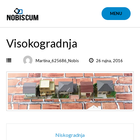
Skip
to
MENU
content
Visokogradnja
Martina_625686_Nobis
26 rujna, 2016
Post
Niskogradnja
navigation