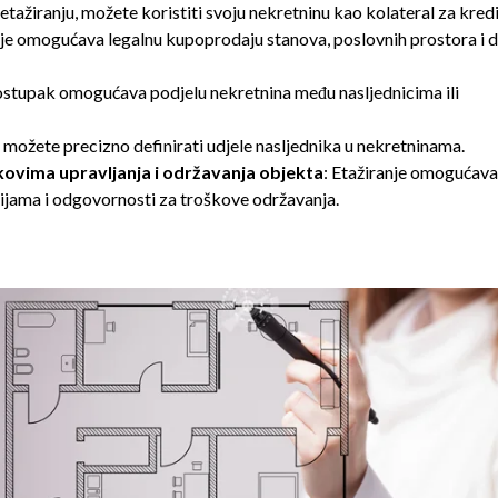
 etažiranju, možete koristiti svoju nekretninu kao kolateral za kredi
nje omogućava legalnu kupoprodaju stanova, poslovnih prostora i 
ostupak omogućava podjelu nekretnina među nasljednicima ili
 možete precizno definirati udjele nasljednika u nekretninama.
škovima upravljanja i održavanja objekta
: Etažiranje omogućava
rijama i odgovornosti za troškove održavanja.