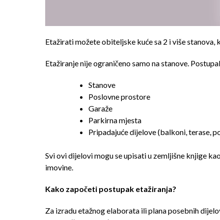
Etažirati možete obiteljske kuće sa 2 i više stanova, k
Etažiranje nije ograničeno samo na stanove. Postupak
Stanove
Poslovne prostore
Garaže
Parkirna mjesta
Pripadajuće dijelove (balkoni, terase, po
Svi ovi dijelovi mogu se upisati u zemljišne knjige k
imovine.
Kako započeti postupak etažiranja?
Za izradu etažnog elaborata ili plana posebnih dijel