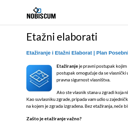
Skip
to
content
Etažni elaborati
Etažiranje i Etažni Elaborat | Plan Posebn
Etažiranje
je pravni postupak kojim 
postupak omogućuje da se vlasnički ud
pravna sigurnost vlasništva.
Ako ste vlasnik stana u zgradi koja ni
Kao suvlasniku zgrade, pripada vam udio u zajedničk
na kojem je zgrada izgrađena. Bez etažiranja, neće bit
Zašto je etažiranje važno?