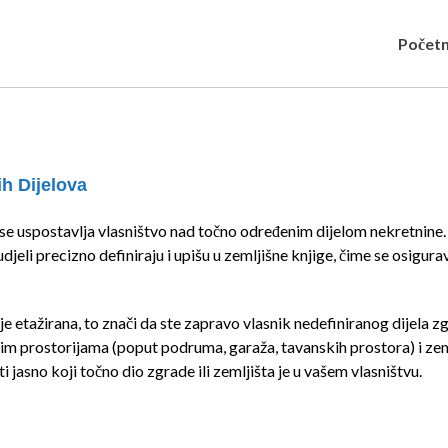
Počet
ih Dijelova
se uspostavlja vlasništvo nad točno određenim dijelom nekretnine.
jeli precizno definiraju i upišu u zemljišne knjige, čime se osigura
je etažirana, to znači da ste zapravo vlasnik nedefiniranog dijela z
im prostorijama (poput podruma, garaža, tavanskih prostora) i zem
i jasno koji točno dio zgrade ili zemljišta je u vašem vlasništvu.