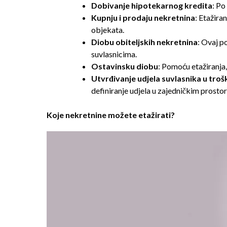
Dobivanje hipotekarnog kredita
: Po
Kupnju i prodaju nekretnina
: Etažira
objekata.
Diobu obiteljskih nekretnina
: Ovaj p
suvlasnicima.
Ostavinsku diobu
: Pomoću etažiranja,
Utvrđivanje udjela suvlasnika u tro
definiranje udjela u zajedničkim prosto
Koje nekretnine možete etažirati?