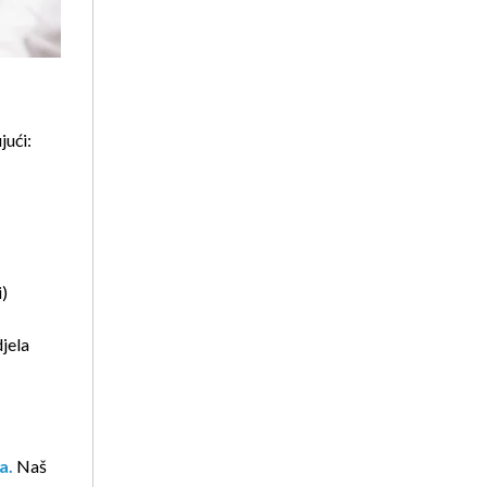
jući:
i)
djela
a.
Naš