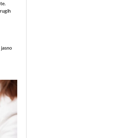
te.
drugih
 jasno