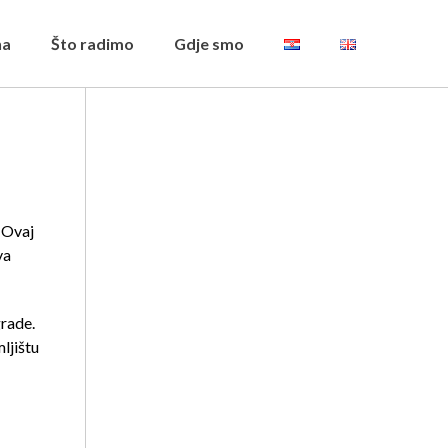
na
Što radimo
Gdje smo
 Ovaj
va
grade.
ljištu