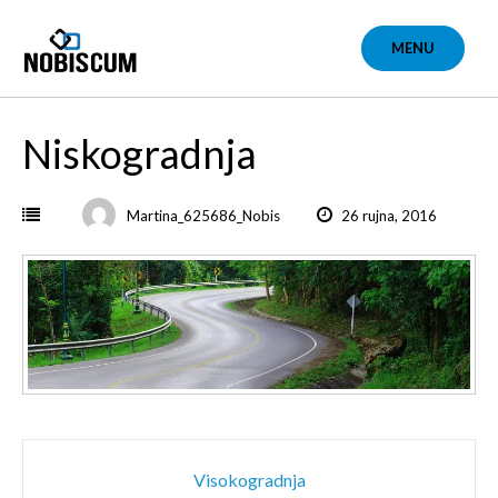
Skip
to
MENU
content
Niskogradnja
Martina_625686_Nobis
26 rujna, 2016
Post
Visokogradnja
navigation