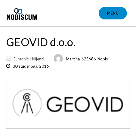
Skip
to
MENU
content
GEOVID d.o.o.
Suradnici i klijenti
Martina_625686_Nobis
30 studenoga, 2016