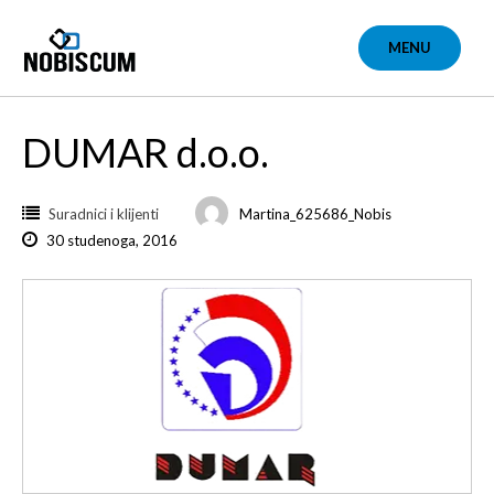
Skip
to
MENU
content
DUMAR d.o.o.
Suradnici i klijenti
Martina_625686_Nobis
30 studenoga, 2016