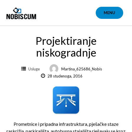
Skip
to
MENU
content
Projektiranje
niskogradnje
Usluge
Martina_625686_Nobis
28 studenoga, 2016
Prometnice i pripadna infrastruktura, pješačke staze
raskrižja, parkirališta, autobusna stajališta rješavaju se kroz