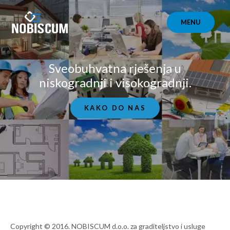
Skip
to
MENU
content
Sveobuhvatna rješenja u
niskogradnji i visokogradnji.
KAKO DO NAS
Copyright © 2016. NOBISCUM d.o.o. za graditeljstvo i usluge