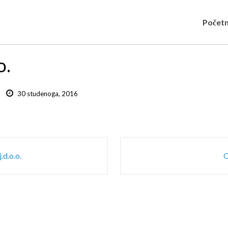
Počet
o.
30 studenoga, 2016
d.o.o.