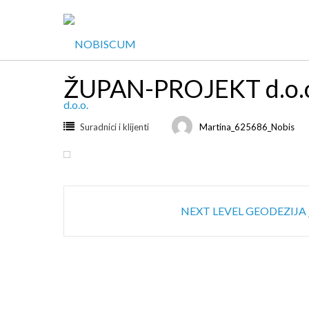
Skip
to
content
ŽUPAN-PROJEKT d.o.
Suradnici i klijenti
Martina_625686_Nobis
Post
NEXT LEVEL GEODEZIJA j.
navigation