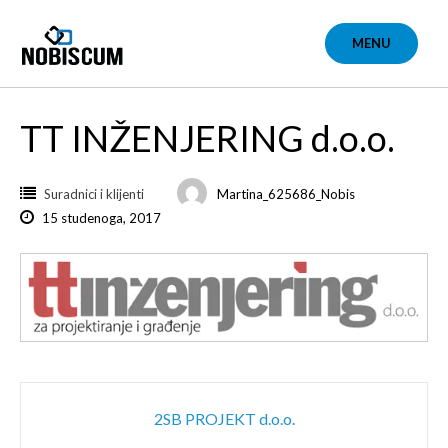
Skip
to
MENU
content
TT INŽENJERING d.o.o.
Suradnici i klijenti
Martina_625686_Nobis
15 studenoga, 2017
Post
2SB PROJEKT d.o.o.
navigation