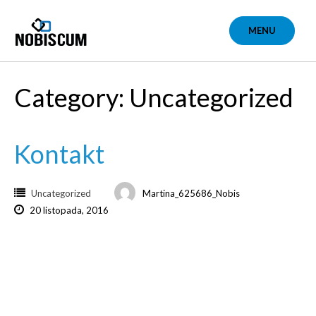
Skip
to
MENU
content
Category: Uncategorized
Kontakt
Uncategorized
Martina_625686_Nobis
20 listopada, 2016